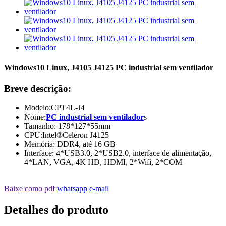
Windows10 Linux, J4105 J4125 PC industrial sem ventilador
Breve descrição:
Modelo:CPT4L-J4
Nome:
PC industrial sem ventilador
s
Tamanho: 178*127*55mm
CPU:Intel®Celeron J4125
Memória: DDR4, até 16 GB
Interface: 4*USB3.0, 2*USB2.0, interface de alimentação,
4*LAN, VGA, 4K HD, HDMI, 2*Wifi, 2*COM
Baixe como pdf
whatsapp
e-mail
Detalhes do produto