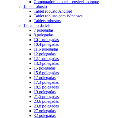
Computador com tela sensível ao toque
Tablet robusto
Tablet robusto Android
Tablet robusto com Windows
Tablets robustos
Tamanho da tela
7 polegadas
8 polegadas
10,1 polegadas
10,4 polegadas
11,6 polegadas
12 polegadas
12,1 polegadas
13,3 polegadas
15 polegadas
15,6 polegadas
17 polegadas
17,3 polegadas
18,5 polegadas
19 polegadas
21,5 polegadas
23,6 polegadas
23,8 polegadas
27 polegadas
32 polegadas