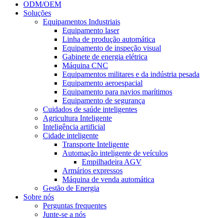
ODM/OEM
Soluções
Equipamentos Industriais
Equipamento laser
Linha de produção automática
Equipamento de inspeção visual
Gabinete de energia elétrica
Máquina CNC
Equipamentos militares e da indústria pesada
Equipamento aeroespacial
Equipamento para navios marítimos
Equipamento de segurança
Cuidados de saúde inteligentes
Agricultura Inteligente
Inteligência artificial
Cidade inteligente
Transporte Inteligente
Automação inteligente de veículos
Empilhadeira AGV
Armários expressos
Máquina de venda automática
Gestão de Energia
Sobre nós
Perguntas frequentes
Junte-se a nós