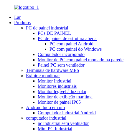
Lar
Produtos
PC de painel industrial
PCs DE PAINEL
PC de painel de estrutura aberta
PC com painel Android
PC com painel do Windows
Computador incorporado
Monitor de PC com painel montado na parede
Painel PC sem ventilador
Terminais de hardware MES
Exibir e monitorar
Monitor Industrial
Monitores industriais
Monitor legível à luz solar
Monitor de exibição marítima
Monitor de painel IP65
Android tudo em um
Computador industrial Android
computador industrial
pc industrial sem ventilador
Mini PC Industrial