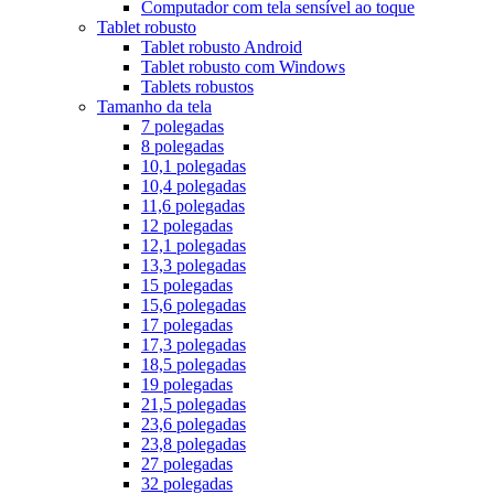
Computador com tela sensível ao toque
Tablet robusto
Tablet robusto Android
Tablet robusto com Windows
Tablets robustos
Tamanho da tela
7 polegadas
8 polegadas
10,1 polegadas
10,4 polegadas
11,6 polegadas
12 polegadas
12,1 polegadas
13,3 polegadas
15 polegadas
15,6 polegadas
17 polegadas
17,3 polegadas
18,5 polegadas
19 polegadas
21,5 polegadas
23,6 polegadas
23,8 polegadas
27 polegadas
32 polegadas