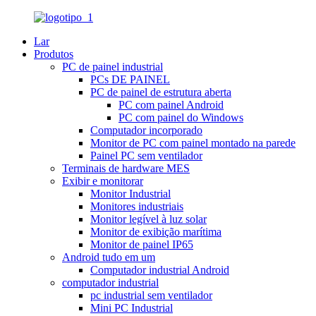
Lar
Produtos
PC de painel industrial
PCs DE PAINEL
PC de painel de estrutura aberta
PC com painel Android
PC com painel do Windows
Computador incorporado
Monitor de PC com painel montado na parede
Painel PC sem ventilador
Terminais de hardware MES
Exibir e monitorar
Monitor Industrial
Monitores industriais
Monitor legível à luz solar
Monitor de exibição marítima
Monitor de painel IP65
Android tudo em um
Computador industrial Android
computador industrial
pc industrial sem ventilador
Mini PC Industrial