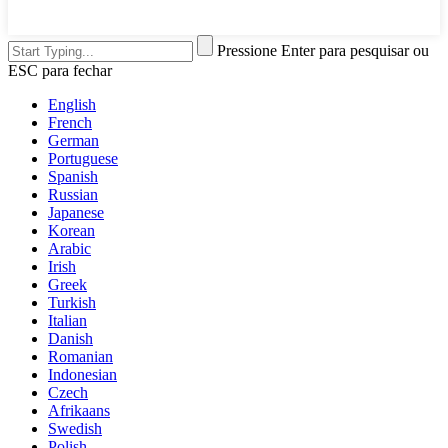
Pressione Enter para pesquisar ou
ESC para fechar
English
French
German
Portuguese
Spanish
Russian
Japanese
Korean
Arabic
Irish
Greek
Turkish
Italian
Danish
Romanian
Indonesian
Czech
Afrikaans
Swedish
Polish