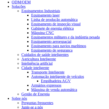
ODM/OEM
Soluções
Equipamentos Industriais
Equipamento laser
Linha de produção automática
Equipamento de inspeção visual
Gabinete de energia elétrica
Máquina CNC
Equipamentos militares e da indústria pesada
Equipamento aeroespacial
Equipamento para navios marítimos
Equipamento de segurança
Cuidados de saúde inteligentes
Agricultura Inteligente
Inteligência artificial
Cidade inteligente
Transporte Inteligente
Automação inteligente de veículos
Empilhadeira AGV
Armários expressos
Máquina de venda automática
Gestão de Energia
Sobre nós
Perguntas frequentes
Junte-se a nós