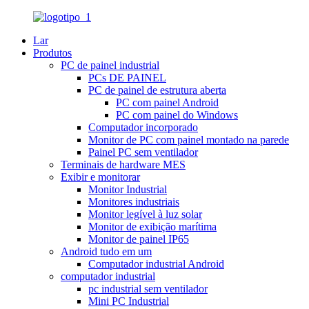
Lar
Produtos
PC de painel industrial
PCs DE PAINEL
PC de painel de estrutura aberta
PC com painel Android
PC com painel do Windows
Computador incorporado
Monitor de PC com painel montado na parede
Painel PC sem ventilador
Terminais de hardware MES
Exibir e monitorar
Monitor Industrial
Monitores industriais
Monitor legível à luz solar
Monitor de exibição marítima
Monitor de painel IP65
Android tudo em um
Computador industrial Android
computador industrial
pc industrial sem ventilador
Mini PC Industrial