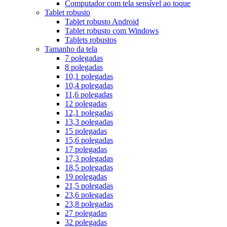
Computador com tela sensível ao toque
Tablet robusto
Tablet robusto Android
Tablet robusto com Windows
Tablets robustos
Tamanho da tela
7 polegadas
8 polegadas
10,1 polegadas
10,4 polegadas
11,6 polegadas
12 polegadas
12,1 polegadas
13,3 polegadas
15 polegadas
15,6 polegadas
17 polegadas
17,3 polegadas
18,5 polegadas
19 polegadas
21,5 polegadas
23,6 polegadas
23,8 polegadas
27 polegadas
32 polegadas