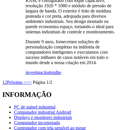
RAM, e configurado com toque capacitivo,
resolução 1920 * 1080 e módulo de pressão de
largura de banda. O exterior é feito de moldura
prateada e cor preta, adequada para diversos
ambientes industriais. Seu design montado na
parede economiza espaço, tornando-o ideal para
sistemas industriais de controle e monitoramento.
Durante 9 anos, fornecemos soluções de
personalização completas na indústria de
computadores inteligentes e executamos com
sucesso milhares de casos notáveis ​​em todo o
mundo desde a nossa criação em 2014.
investigação
detalhe
1
2
Próximo >
>>
Página 1/2
INFORMAÇÃO
PC de painel industrial
Computador industrial Android
Displays e monitores industriais
Computador incorporado
Computador com tela sensível ao toque