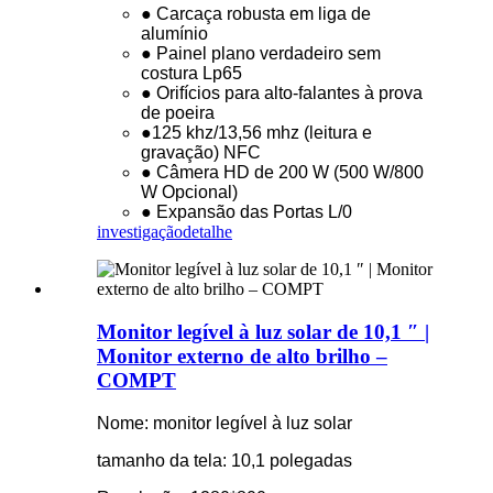
● Carcaça robusta em liga de
alumínio
● Painel plano verdadeiro sem
costura Lp65
● Orifícios para alto-falantes à prova
de poeira
●125 khz/13,56 mhz (leitura e
gravação) NFC
● Câmera HD de 200 W (500 W/800
W Opcional)
● Expansão das Portas L/0
investigação
detalhe
Monitor legível à luz solar de 10,1 ″ |
Monitor externo de alto brilho –
COMPT
Nome: monitor legível à luz solar
tamanho da tela: 10,1 polegadas