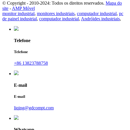
© Copyright - 2010-2024: Todos os direitos reservados.
Mapa do
site
-
AMP Móvel
monitor industrial
,
monitores industriais
,
computador industrial
,
pc
de painel industrial
,
computador industrial
,
Andróides industriais
,
Telefone
Telefone
+86 13823788758
E-mail
E-mail
liqing@gdcompt.com
Whatsapp