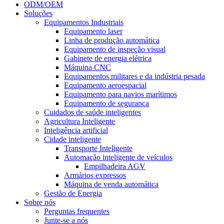
ODM/OEM
Soluções
Equipamentos Industriais
Equipamento laser
Linha de produção automática
Equipamento de inspeção visual
Gabinete de energia elétrica
Máquina CNC
Equipamentos militares e da indústria pesada
Equipamento aeroespacial
Equipamento para navios marítimos
Equipamento de segurança
Cuidados de saúde inteligentes
Agricultura Inteligente
Inteligência artificial
Cidade inteligente
Transporte Inteligente
Automação inteligente de veículos
Empilhadeira AGV
Armários expressos
Máquina de venda automática
Gestão de Energia
Sobre nós
Perguntas frequentes
Junte-se a nós