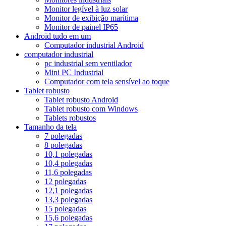
Monitor legível à luz solar
Monitor de exibição marítima
Monitor de painel IP65
Android tudo em um
Computador industrial Android
computador industrial
pc industrial sem ventilador
Mini PC Industrial
Computador com tela sensível ao toque
Tablet robusto
Tablet robusto Android
Tablet robusto com Windows
Tablets robustos
Tamanho da tela
7 polegadas
8 polegadas
10,1 polegadas
10,4 polegadas
11,6 polegadas
12 polegadas
12,1 polegadas
13,3 polegadas
15 polegadas
15,6 polegadas