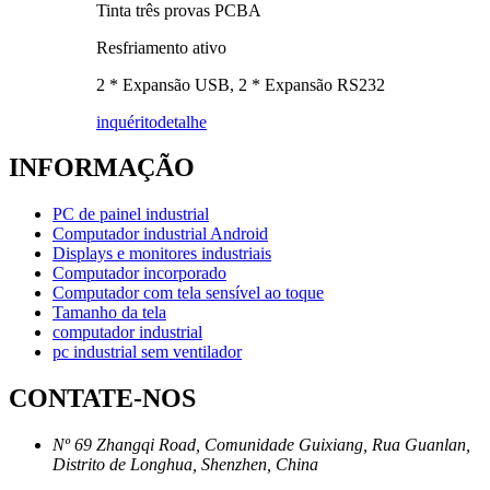
Tinta três provas PCBA
Resfriamento ativo
2 * Expansão USB, 2 * Expansão RS232
inquérito
detalhe
INFORMAÇÃO
PC de painel industrial
Computador industrial Android
Displays e monitores industriais
Computador incorporado
Computador com tela sensível ao toque
Tamanho da tela
computador industrial
pc industrial sem ventilador
CONTATE-NOS
Nº 69 Zhangqi Road, Comunidade Guixiang, Rua Guanlan,
Distrito de Longhua, Shenzhen, China