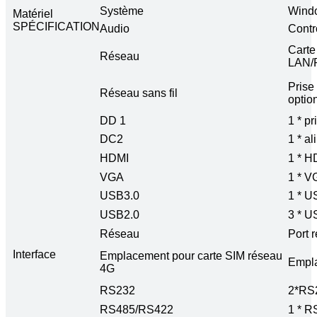
Système
Windo
Matériel
SPÉCIFICATION
Audio
Contr
Carte
Réseau
LAN/
Prise
Réseau sans fil
optio
DD 1
1 * p
DC2
1 * al
HDMI
1 * H
VGA
1 * V
USB3.0
1 * U
USB2.0
3 * U
Réseau
Port 
Interface
Emplacement pour carte SIM réseau
Empla
4G
RS232
2*RS
RS485/RS422
1 * R