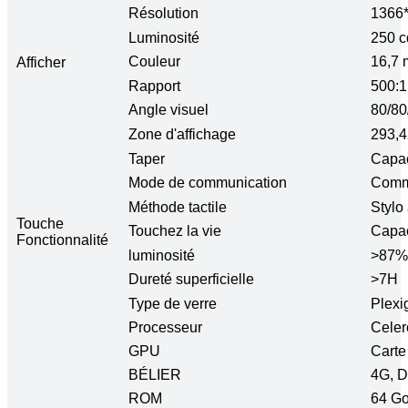
Résolution
1366
Luminosité
250 
Couleur
16,7 
Afficher
Rapport
500:1
Angle visuel
80/80
Zone d'affichage
293,4
Taper
Capac
Mode de communication
Comm
Méthode tactile
Stylo 
Touche
Touchez la vie
Capac
Fonctionnalité
luminosité
>87%
Dureté superficielle
>7H
Type de verre
Plexi
Processeur
Celer
GPU
Carte
BÉLIER
4G, D
ROM
64 Go