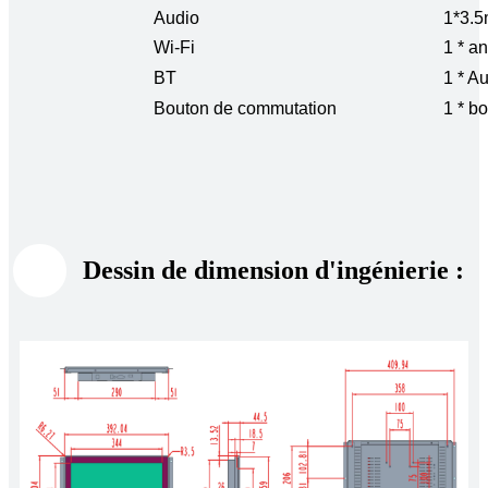
Audio
1*3.
Wi-Fi
1 * a
BT
1 * A
Bouton de commutation
1 * b
Dessin de dimension d'ingénierie :