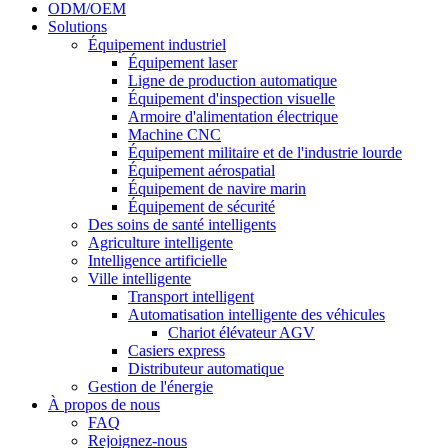
ODM/OEM
Solutions
Équipement industriel
Équipement laser
Ligne de production automatique
Équipement d'inspection visuelle
Armoire d'alimentation électrique
Machine CNC
Équipement militaire et de l'industrie lourde
Équipement aérospatial
Équipement de navire marin
Équipement de sécurité
Des soins de santé intelligents
Agriculture intelligente
Intelligence artificielle
Ville intelligente
Transport intelligent
Automatisation intelligente des véhicules
Chariot élévateur AGV
Casiers express
Distributeur automatique
Gestion de l'énergie
À propos de nous
FAQ
Rejoignez-nous