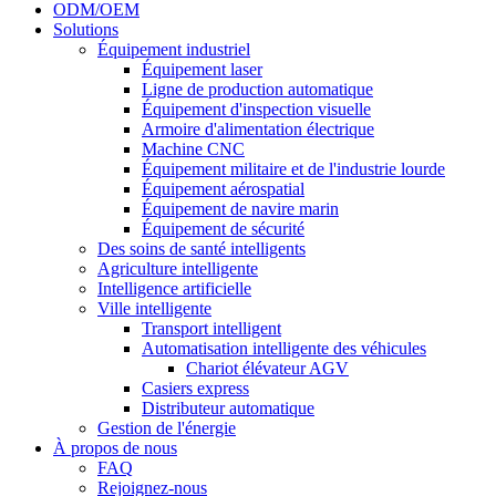
ODM/OEM
Solutions
Équipement industriel
Équipement laser
Ligne de production automatique
Équipement d'inspection visuelle
Armoire d'alimentation électrique
Machine CNC
Équipement militaire et de l'industrie lourde
Équipement aérospatial
Équipement de navire marin
Équipement de sécurité
Des soins de santé intelligents
Agriculture intelligente
Intelligence artificielle
Ville intelligente
Transport intelligent
Automatisation intelligente des véhicules
Chariot élévateur AGV
Casiers express
Distributeur automatique
Gestion de l'énergie
À propos de nous
FAQ
Rejoignez-nous