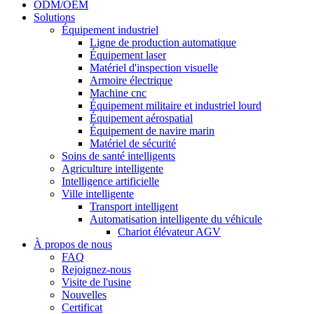
ODM/OEM
Solutions
Équipement industriel
Ligne de production automatique
Équipement laser
Matériel d'inspection visuelle
Armoire électrique
Machine cnc
Équipement militaire et industriel lourd
Équipement aérospatial
Équipement de navire marin
Matériel de sécurité
Soins de santé intelligents
Agriculture intelligente
Intelligence artificielle
Ville intelligente
Transport intelligent
Automatisation intelligente du véhicule
Chariot élévateur AGV
À propos de nous
FAQ
Rejoignez-nous
Visite de l'usine
Nouvelles
Certificat