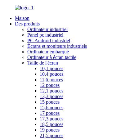
Maison
Des produits
Ordinateur industriel
Panel pc industriel
PC Android industriel
Écrans et moniteurs industriels
Ordinateur embarqué
Ordinateur à écran tactile
Taille de l'écran
10,1 pouces
10,4 pouces
11,6 pouces
12 pouces
12,1 pouces
13,3 pouces
15 pouces
15,6 pouces
17 pouces
17,3 pouces
18,5 pouces
19 pouces
21,5 pouces