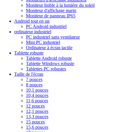
Moniteur lisible à la lumière du soleil
Moniteur d'affichage marin
Moniteur de panneau IP65
Android tout en un
PC Android industriel
ordinateur industriel
PC industriel sans ventilateur
Mini PC industriel
Ordinateur à écran tactile
Tablette robuste
Tablette Android robuste
Tablette Windows robuste
Tablettes PC robustes
Taille de l'écran
7 pouces
8 pouces
10,1 pouces
10,4 pouces
11,6 pouces
12 pouces
12,1 pouces
13,3 pouces
15 pouces
15,6 pouces