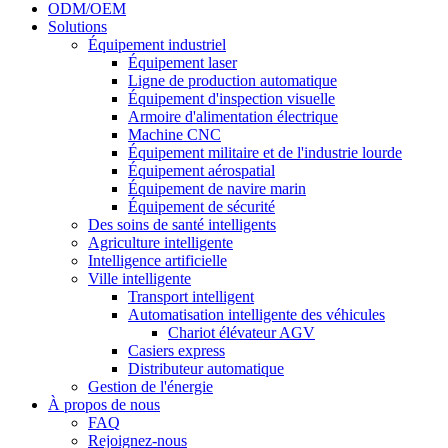
ODM/OEM
Solutions
Équipement industriel
Équipement laser
Ligne de production automatique
Équipement d'inspection visuelle
Armoire d'alimentation électrique
Machine CNC
Équipement militaire et de l'industrie lourde
Équipement aérospatial
Équipement de navire marin
Équipement de sécurité
Des soins de santé intelligents
Agriculture intelligente
Intelligence artificielle
Ville intelligente
Transport intelligent
Automatisation intelligente des véhicules
Chariot élévateur AGV
Casiers express
Distributeur automatique
Gestion de l'énergie
À propos de nous
FAQ
Rejoignez-nous