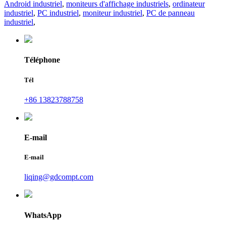
Android industriel
,
moniteurs d'affichage industriels
,
ordinateur
industriel
,
PC industriel
,
moniteur industriel
,
PC de panneau
industriel
,
Téléphone
Tél
+86 13823788758
E-mail
E-mail
liqing@gdcompt.com
WhatsApp