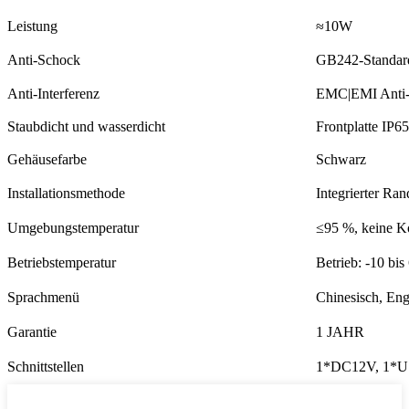
Leistung
≈10W
Anti-Schock
GB242-Standar
Anti-Interferenz
EMC|EMI Anti-e
Staubdicht und wasserdicht
Frontplatte IP6
Gehäusefarbe
Schwarz
Installationsmethode
Integrierter Ra
Umgebungstemperatur
≤95 %, keine K
Betriebstemperatur
Betrieb: -10 bi
Sprachmenü
Chinesisch, Eng
Garantie
1 JAHR
Schnittstellen
1*DC12V, 1*