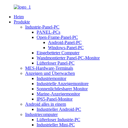
Heim
Produkte
Industrie-Panel-PC
PANEL-PCs
Open-Frame-Panel-PC
Android-Panel-PC
Windows-Panel-PC
Eingebetteter Computer
Wandmontierter Panel-PC-Monitor
Lüfterloser Panel-PC
MES-Hardware-Terminals
Anzeigen und Überwachen
Industriemonitor
Industrielle Anzeigemonitore
Sonnenlichtlesbarer Monitor
Marine-Anzeigemonitor
IP65-Panel-Monitor
Android alles in einem
Industrieller Android-PC
Industriecomputer
Lüfterloser Industrie-PC
Industrieller Mini-PC