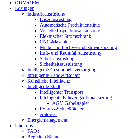
ODM/OEM
Lösungen
Industrieausrüstung
Laserausrüstung
Automatische Produktionslinie
Visuelle Inspektionsausrüstung
Elektrischer Stromschrank
CNC-Maschine
Militär- und Schwerindustrieausrüstung
Luft- und Raumfahrtausrüstung
Schiffsausrüstung
Sicherheitsausrüstung
Intelligente Gesundheitsversorgung
Intelligente Landwirtschaft
Künstliche Intelligenz
Intelligente Stadt
Intelligenter Transport
Intelligente Fahrzeugautomatisierung
AGV-Gabelstapler
Express-Schließfächer
Automat
Energiemanagement
Über uns
FAQs
Begleiten Sie uns