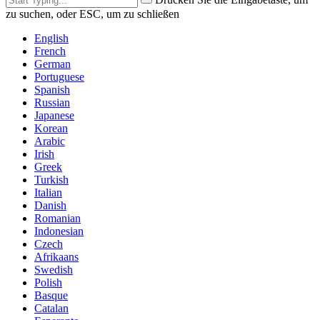
zu suchen, oder ESC, um zu schließen
English
French
German
Portuguese
Spanish
Russian
Japanese
Korean
Arabic
Irish
Greek
Turkish
Italian
Danish
Romanian
Indonesian
Czech
Afrikaans
Swedish
Polish
Basque
Catalan