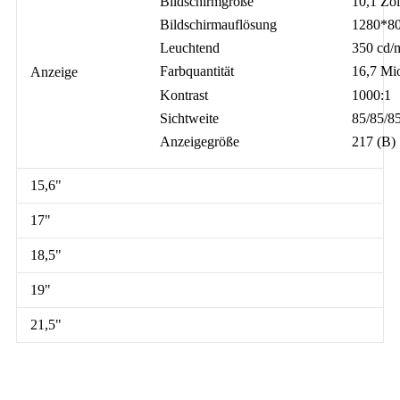
Bildschirmgröße
10,1 Zol
Bildschirmauflösung
1280*8
Leuchtend
350 cd/
Farbquantität
16,7 Mi
Anzeige
Kontrast
1000:1
Sichtweite
85/85/8
Anzeigegröße
217 (B)
15,6"
17"
18,5"
19"
21,5"