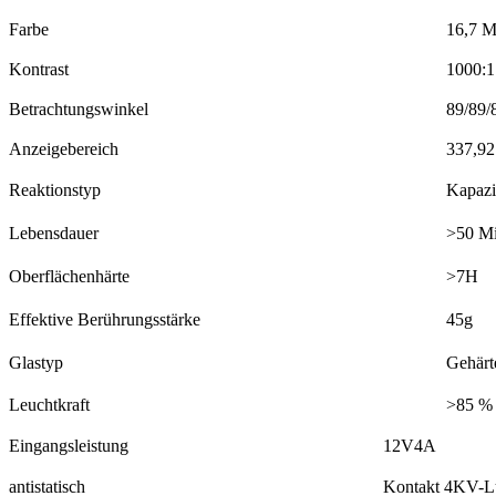
Farbe
16,7 M
Kontrast
1000:1
Betrachtungswinkel
89/89/
Anzeigebereich
337,92
Reaktionstyp
Kapazi
Lebensdauer
>50 Mi
Oberflächenhärte
>7H
Effektive Berührungsstärke
45g
Glastyp
Gehärt
Leuchtkraft
>85 %
Eingangsleistung
12V4A
antistatisch
Kontakt 4KV-L