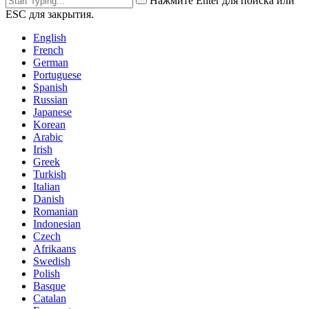
Нажмите Enter для поиска или
ESC для закрытия.
English
French
German
Portuguese
Spanish
Russian
Japanese
Korean
Arabic
Irish
Greek
Turkish
Italian
Danish
Romanian
Indonesian
Czech
Afrikaans
Swedish
Polish
Basque
Catalan